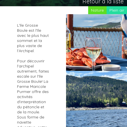
Retour à la liste
Nature
Plein air
L'île Grosse
Boule est l'île
avec le plus haut
sommet et la
plus vaste de
l'Archipel.
Pour découvrir
l'archipel
autrement, faites
escale sur l'île
Grosse Boule! La
Ferme Maricole
Purmer offre des
activités
d'interprétation
du pétoncle et
de la moule.
Sous forme de
navette