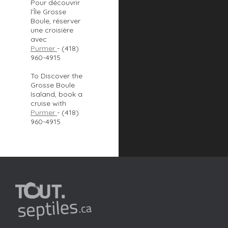
Pour découvrir
l'Île Grosse
Boule, réserver
une croisière
avec
Purmer
- (418)
960-4915
To Discover the
Grosse Boule
Isaland, book a
cruise with
Purmer
- (418)
960-4915